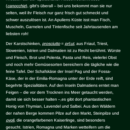
(
canocchie
), gibt’s überall – bei uns bekommt man sie nur
selten, weil ihr Fleisch nur ganz frisch gut schmeckt und
schwer auszulösen ist. An Apuliens Küste isst man Fisch,
Muscheln, Garnelen und Tintenfische seit Jahrtausenden am
liebsten roh!
Der Karstschinken,
prosciutto
=
pršut
, aus Friaul, Triest,
Slowenien, Istrien und Dalmatien ist zu Recht berühmt. Würste
und Fleisch, Brot und Polenta, Pasta und Reis, vielerlei Obst
und noch mehr Gemüsesorten bereichern die tägliche wie die
feine Tafel. Der Schafskäse der Insel Pag und der Fossa-
Käse, der in der Emilia-Romagna unter der Erde reift, sind
begehrte Spezialitäten. Auf den Inseln Dalmatiens erntet man
Feigen – die vor dem Trocknen ins Meer getaucht werden,
damit sie sich besser halten –,es gibt dort phantastischen
Honig von Thymian, Lavendel und Salbei. Aus den Wäldern
der nahen Berge kommen Pilze auf den Markt, Steinpilze und
ovoli
, die orangefarbenen Kaiserlinge, sind besonders
gesucht. Istrien, Romagna und Marken wetteifern um die