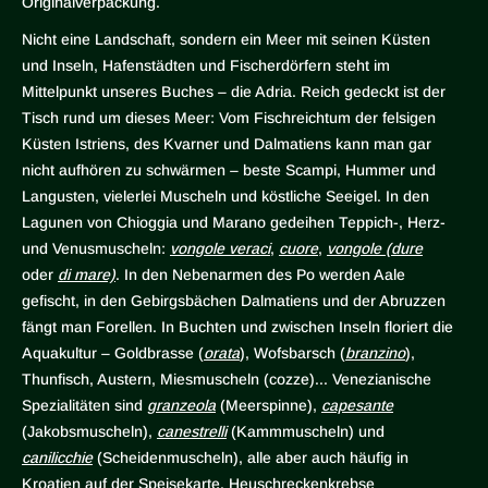
Originalverpackung.
Nicht eine Landschaft, sondern ein Meer mit seinen Küsten
und Inseln, Hafenstädten und Fischerdörfern steht im
Mittelpunkt unseres Buches – die Adria. Reich gedeckt ist der
Tisch rund um dieses Meer: Vom Fischreichtum der felsigen
Küsten Istriens, des Kvarner und Dalmatiens kann man gar
nicht aufhören zu schwärmen – beste Scampi, Hummer und
Langusten, vielerlei Muscheln und köstliche Seeigel. In den
Lagunen von Chioggia und Marano gedeihen Teppich-, Herz-
und Venusmuscheln:
vongole veraci
,
cuore
,
vongole (dure
oder
di mare)
. In den Nebenarmen des Po werden Aale
gefischt, in den Gebirgsbächen Dalmatiens und der Abruzzen
fängt man Forellen. In Buchten und zwischen Inseln floriert die
Aquakultur – Goldbrasse (
orata
), Wofsbarsch (
branzino
),
Thunfisch, Austern, Miesmuscheln (cozze)... Venezianische
Spezialitäten sind
granzeola
(Meerspinne),
capesante
(Jakobsmuscheln),
canestrelli
(Kammmuscheln) und
canilicchie
(Scheidenmuscheln), alle aber auch häufig in
Kroatien auf der Speisekarte. Heuschreckenkrebse