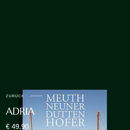
ZURÜCK
ADRIA
€ 49,90