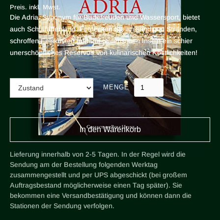
Preis. inkl. Mwst.
Die Adria, Synonym für Badefreuden und Wassersport, bietet
auch Schlaraffenland: Entdecken Sie an sandigen Stränden,
schroffen Felsküsten und auf malerischen Inseln ein schier
unerschöpfliches Reservoir von kulinarischen Köstlichkeiten!
MENGE
Lieferung innerhalb von 2-5 Tagen. In der Regel wird die
Sendung am der Bestellung folgenden Werktag
zusammengestellt und per UPS abgeschickt (bei großem
Auftragsbestand möglicherweise einen Tag später). Sie
bekommen eine Versandbestätigung und können dann die
Stationen der Sendung verfolgen.