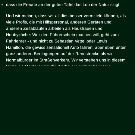
dass die Freude an der guten Tafel das Lob der Natur singt!
Und wir meinen, dass wir all dies besser vermitteln können, als
viele Profis, die mit Hilfspersonal, anderen Geräten und
anderen Zeitabläufen arbeiten als Hausfrauen und
Hobbyköche: Wer den Führerschein machen will, geht zum
Fahrlehrer - und nicht zu Sebastian Vettel oder Lewis
Hamilton, die gewiss sensationell Auto fahren, aber eben unter
ganz anderen Bedingungen auf der Rennstrecke als wir
Normalbürger im Straßenverkehr. Wir verstehen uns in diesem
Sinne als Mentoren für die Küche am heimischen Herd.
Freilich keine tümelnde, sondern eine zeitgemäße Küche,
welche die vielen Möglichkeiten der modernen Technik und
Geräte, Hilfsmittel und Garmethoden kreativ und
arbeitssparend einsetzt.
Wir haben inzwischen (2025) in Eigenregie mit Sonja Buchhop
einige
VIDEOS
produziert, die Sie gegen Entgelt streamen können. Wie Sie
daran kommen, erfahren Sie unter (bitte Link kopieren):
https://fraubuchhop.de/sendungen-vom-apfelgut-mit-martina-