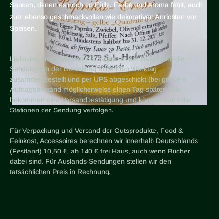
Saucen, denen es noch an Fülle, Farbe und Aroma fehlt, auch
zum ebenso geschmackvollen wie dekorativen Anrichten von
Speisen.
Lieferung innerhalb von 2-5 Tagen. In der Regel wird die
Sendung am der Bestellung folgenden Werktag
zusammengestellt und per UPS abgeschickt (bei großem
Auftragsbestand möglicherweise einen Tag später). Sie
bekommen eine Versandbestätigung und können dann die
Stationen der Sendung verfolgen.
Für Verpackung und Versand der Gutsprodukte, Food &
Feinkost, Accessoires berechnen wir innerhalb Deutschlands
(Festland) 10,50 €, ab 140 € frei Haus, auch wenn Bücher
dabei sind. Für Auslands-Sendungen stellen wir den
tatsächlichen Preis in Rechnung.