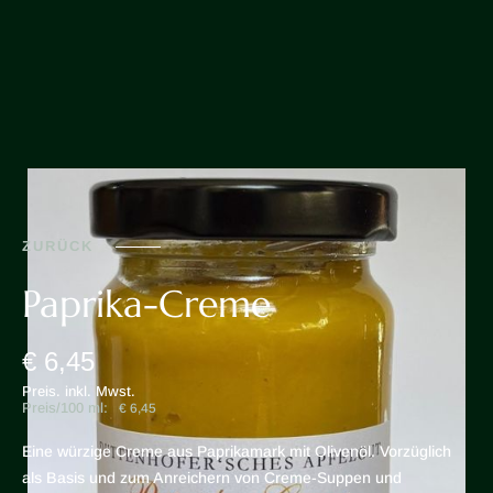
ZURÜCK
Paprika-Creme
€ 6,45
Preis. inkl. Mwst.
Preis/100 ml:
€ 6,45
Eine würzige Creme aus Paprikamark mit Olivenöl. Vorzüglich
als Basis und zum Anreichern von Creme-Suppen und