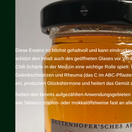
Diese Essenz ist höchst gehaltvoll und kann eindruck
schützt den Inhalt auch des geöffneten Glases vor Ver
Chili-Schärfe in der Medizin eine wichtige Rolle spielt:
Gelenkschmerzen und Rheuma (das C im ABC-Pflaster ste
ein, produziert Glückshormone und heitert das Gemüt a
Neben den bereits aufgezählten Anwendungsgebieten fi
wie Tabasco tropfen- oder mokkalöffelweise fast an al