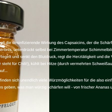
svoll die desinfizierende Wirkung des Capsaicins, der die Sc
derbnis, unterdrückt selbst bei Zimmertemperatur Schimmelbil
 Regelt und senkt den Blutdruck, regt die Herztätigkeit und die
ht für Chili!), kühlt bei Hitze (durch vermehrten Schweißaus
uf...
nden sich unendlich viele Würzmöglichkeiten für die also ei
les geben, was man würzig schärfen will - von frischer Ananas