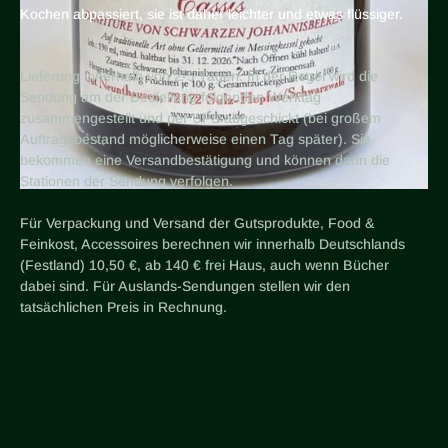
Kochen abpassiert, sie ist daher leichter und etwas flüssiger.
Lieferung innerhalb von 2-5 Tagen. In der Regel wird die
Sendung am der Bestellung folgenden Werktag
zusammengestellt und per UPS abgeschickt (bei großem
Auftragsbestand möglicherweise einen Tag später). Sie
bekommen eine Versandbestätigung und können dann die
Stationen der Sendung verfolgen.
Für Verpackung und Versand der Gutsprodukte, Food &
Feinkost, Accessoires berechnen wir innerhalb Deutschlands
(Festland) 10,50 €, ab 140 € frei Haus, auch wenn Bücher
dabei sind. Für Auslands-Sendungen stellen wir den
tatsächlichen Preis in Rechnung.