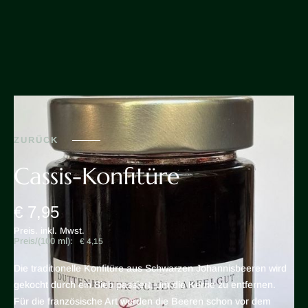
ZURÜCK
Cassis-Konfitüre
€ 7,95
Preis. inkl. Mwst.
Preis/(100 ml):
€ 4,15
Die traditionelle Konfitüre aus Schwarzen Johannisbeeren wird
gekocht durch ein Sieb passiert, um die Kerne zu entfernen.
Für die französische Art werden die Beeren schon vor dem